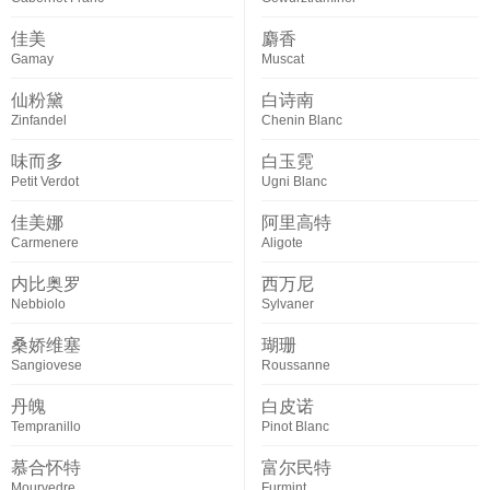
佳美
麝香
Gamay
Muscat
仙粉黛
白诗南
Zinfandel
Chenin Blanc
味而多
白玉霓
Petit Verdot
Ugni Blanc
佳美娜
阿里高特
Carmenere
Aligote
内比奥罗
西万尼
Nebbiolo
Sylvaner
桑娇维塞
瑚珊
Sangiovese
Roussanne
丹魄
白皮诺
Tempranillo
Pinot Blanc
慕合怀特
富尔民特
Mourvedre
Furmint