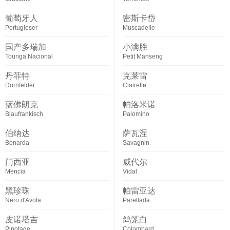
葡萄牙人
密斯卡岱
Portugieser
Muscadelle
国产多瑞加
小满胜
Touriga Nacional
Petit Manseng
丹菲特
克莱雷
Dornfelder
Clairette
蓝佛朗克
帕洛米诺
Blaufrankisch
Palomino
伯纳达
萨瓦涅
Bonarda
Savagnin
门西亚
威代尔
Mencia
Vidal
黑珍珠
帕雷亚达
Nero d'Avola
Parellada
皮诺塔吉
鸽笼白
Pinotage
Colombard